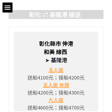
×
商品分類
彰化
 ⇄ 
基隆港
接送  
首頁
所有商品分類
桃園機場價目表
彰化縣市 伸港
松山機場價目表
和美 線西 
基隆港價目表
➤ 
基
隆港
五人座
包車旅遊價目表
送船4100元；接船4200元
五人座 休旅
送機&接機預約單
送船4200元；接船4300元
預約流程
九人座
送船4600元；接船4700元