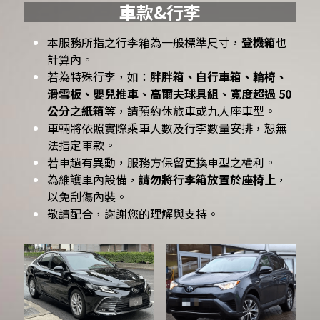
車款&行李
本服務所指之行李箱為一般標準尺寸，
登機箱
也
計算內。
若為特殊行李，如：
胖胖箱、自行車箱、輪椅、
滑雪板、嬰兒推車、高爾夫球具組、寬度超過 50 
公分之紙箱
等，請預約休旅車或九人座車型。
車輛將依照實際乘車人數及行李數量安排，恕無
法指定車款。
若車趟有異動，服務方保留更換車型之權利。
為維護車內設備，
請勿將行李箱放置於座椅上
，
以免刮傷內裝。
敬請配合，謝謝您的理解與支持。