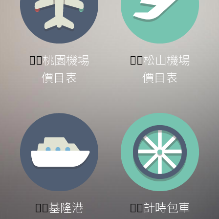
👉🏻
桃園機場
👉🏻
松山機場
價目表
價目表
👉🏻
基隆港
👉🏻
計時包車