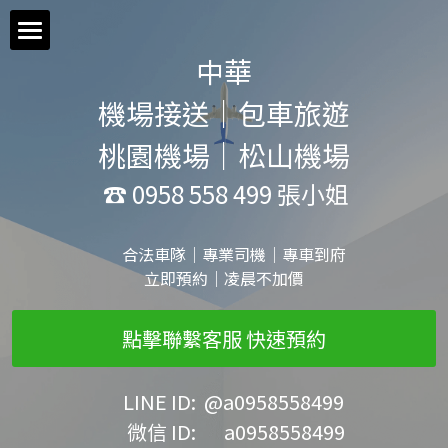
×
商品分類
 中華 
首頁
所有商品分類
機場接送｜包車旅遊
桃園機場價目表
桃園機場｜松山機場
松山機場價目表
 ☎ 0958 558 499 張小姐
基隆港價目表
     合法車隊｜專業司機｜專車到府
立即預約｜凌晨不加價
包車旅遊價目表
點擊聯繫客服 快速預約
送機&接機預約單
預約流程
     LINE ID:  @a0958558499
      微信 ID:       a0958558499