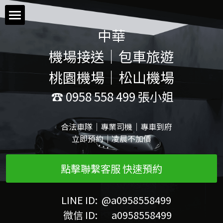
×
商品分類
 中華 
首頁
所有商品分類
機場接送｜包車旅遊
桃園機場價目表
桃園機場｜松山機場
松山機場價目表
 ☎ 0958 558 499 張小姐
基隆港價目表
     合法車隊｜專業司機｜專車到府
立即預約｜凌晨不加價
包車旅遊價目表
點擊聯繫客服 快速預約
送機&接機預約單
預約流程
 LINE ID:  @a0958558499
      微信 ID:       a0958558499