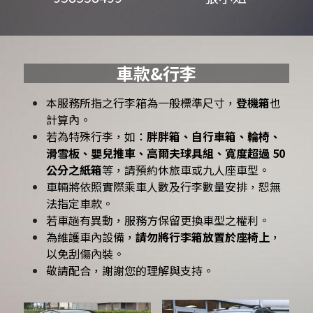
車款&行李
本服務所指之行李箱為一般標準尺寸，
登機箱
也
計算內。
若為特殊行李，如：
胖胖箱、自行車箱、輪椅、
滑雪板、嬰兒推車、高爾夫球具組、寬度超過 50 
公分之紙箱
等，請預約休旅車或九人座車型。
車輛將依照實際乘車人數及行李數量安排，恕無
法指定車款。
若車趟有異動，服務方保留更換車型之權利。
為維護車內設備，
請勿將行李箱放置於座椅上
，
以免刮傷內裝。
敬請配合，謝謝您的理解與支持。