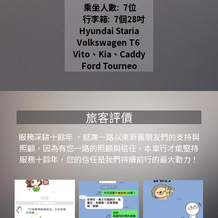
 乘坐人數:  7位
     行李箱:  7個28吋
Hyundai Staria
Volkswagen T6 
Vito、Kia
、Caddy
Ford Tourneo
旅客評價
服務深耕十餘年 ，感謝一路以來新舊朋友們的支持與
照顧
，
因為有您一路的照顧與信任，本車行才能堅持
服務十餘年，您的信任是我們持續前行的最大動力！